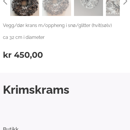
Vegg/dør krans m/oppheng i snø/glitter (hvit(sølv)
ca 32 cm i diameter
kr
450,00
Krimskrams
Butikk